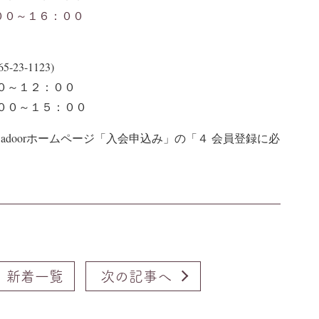
００～１６：００
）
3-1123)
００～１２：００
：００～１５：００
doorホームページ「入会申込み」の「４ 会員登録に必
新着一覧
次の記事へ